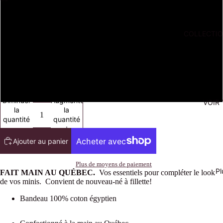
Lilas
COLLECTI
Pêche
Jaune
Bleu Denim
Diminuer
Augmenter
VOIR
la
la
quantité
quantité
Ajouter au panier
Plus de moyens de paiement
Pl
FAIT MAIN AU QUÉBEC.
Vos essentiels pour compléter le look
de vos minis. Convient de nouveau-né à fillette!
Bandeau 100% coton égyptien