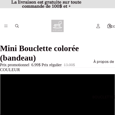
La livraison est gratuite sur toute
La livraison est gratuite sur toute
commande de 100$ et +
commande de 100$ et +
Acc
Mini Bouclette colorée
(bandeau)
À propos de 
Prix promotionnel
6.99$
Prix régulier
13.00$
COULEUR
Bleu Poudre
Gris Satiné
BOUCLETTES
Marine