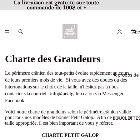
La livraison est gratuite sur toute
La livraison est gratuite sur toute
commande de 100$ et +
commande de 100$ et +
Acc
Charte des Grandeurs
Le périmètre crânien des tout-petits évolue rapidement au cours
À propos de 
de leurs premiers mois de vie. Si vous avez des doutes ou des
interrogations sur le choix de la taille, n'hésitez pas à nous
contacter via courriel : info@petitgalop.ca ou via Messenger
Facebook.
Voici notre charte de grandeurs selon le périmètre crânien valide
p
our tous nos modèles de bonnet Petit Galop. Afin de choisir la
BOUCLETTES
taille appropriée, il est bien important de vous y référer.
CHARTE PETIT GALOP